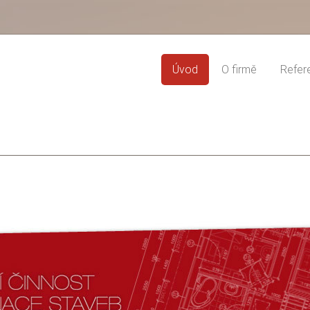
Úvod
O firmě
Refer