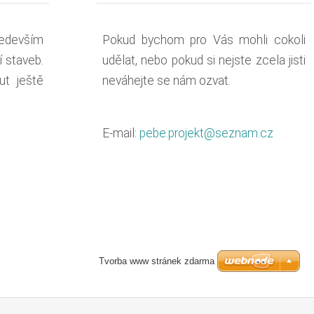
edevším
Pokud bychom pro Vás mohli cokoli
í staveb.
udělat, nebo pokud si nejste zcela jisti
t ještě
neváhejte se nám ozvat.
E-mail:
pebe.projekt@seznam.cz
Tvorba www stránek zdarma